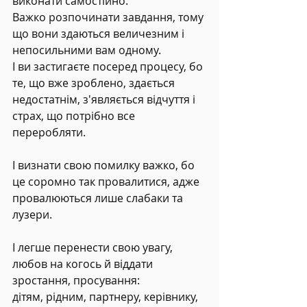
виконати самостійно.
Важко розпочинати завдання, тому 
що вони здаються величезним і 
непосильними вам одному.
І ви застигаєте посеред процесу, бо 
те, що вже зроблено, здається 
недостатнім, з'являється відчуття і 
страх, що потрібно все 
переробляти.
І визнати свою помилку важко, бо 
це соромно так провалитися, адже 
провалюються лише слабаки та 
лузери.
І легше перенести свою увагу, 
любов на когось й віддати 
зростання, просування:
дітям, рідним, партнеру, керівнику, 