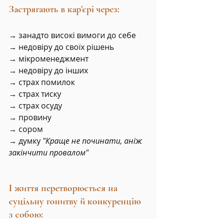
Застрягають в кар'єрі через:
→ занадто високі вимоги до себе
→ недовіру до своїх рішень
→ мікроменеджмент
→ недовіру до інших
→ страх помилок
→ страх тиску
→ страх осуду
→ провину
→ сором
→ думку 
"Краще не починати, аніж 
закінчити провалом"
І життя перетворюється на 
суцільну гонитву й конкуренцію 
з собою: