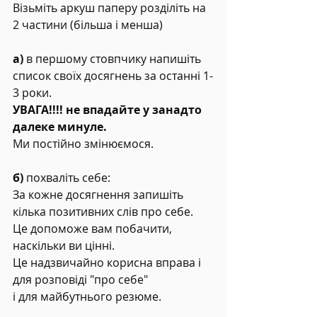
Візьміть аркуш паперу розділіть на 
2 частини (більша і менша)
а) 
в першому стовпчику напишіть 
список своїх досягнень за останні 1-
3 роки.
УВАГА!!!! не впадайте у занадто 
далеке минуле.
Ми постійно змінюємося.
б)
 похваліть себе:
За кожне досягнення запишіть 
кілька позитивних слів про себе.
Це допоможе вам побачити, 
наскільки ви цінні.
Це надзвичайно корисна вправа і 
для розповіді "про себе"
і для майбутнього резюме.