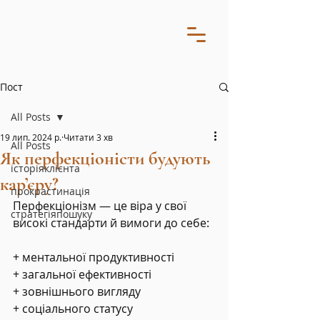
Пост
All Posts
19 лип. 2024 р.
Читати 3 хв
All Posts
Як перфекціоністи будують
історіяклієнта
кар’єру?
прокрастинація
Перфекціонізм — це віра у свої 
стратегіяпошуку
високі стандарти й вимоги до себе:
+ ментальної продуктивності
+ загальної ефективності
+ зовнішнього вигляду
+ соціального статусу