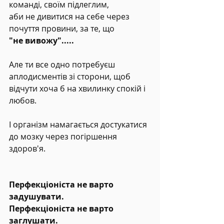
команді, своїм підлеглим,
аби не дивитися на себе через 
почуття провини, за те, що
"не вивожу".....
Але ти все одно потребуєш 
аплодисментів зі сторони, щоб 
відчути хоча б на хвилинку спокій і 
любов.
І організм намагається достукатися 
до мозку через погіршення 
здоров'я.
Перфекціоніста не варто 
задушувати.
Перфекціоніста не варто 
заглушати.