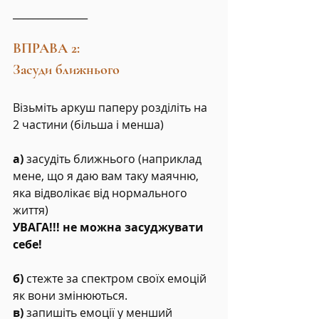
_______________
ВПРАВА 2:
Засуди ближнього
Візьміть аркуш паперу розділіть на 
2 частини (більша і менша)
а)
 засудіть ближнього (наприклад 
мене, що я даю вам таку маячню, 
яка відволікає від нормального 
життя)
УВАГА!!! не можна засуджувати 
себе!
б)
 стежте за спектром своїх емоцій 
як вони змінюються.
в)
 запишіть емоції у менший 