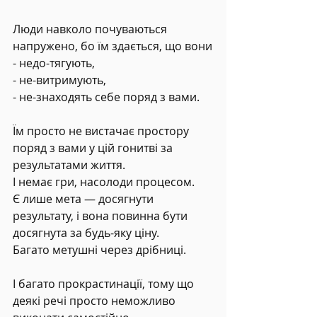
Люди навколо почуваються 
напружено, бо їм здається, що вони
- недо-тягують,
- не-витримують,
- не-знаходять себе поряд з вами.
Їм просто не вистачає простору 
поряд з вами у цій гонитві за 
результатами життя.
І немає гри, насолоди процесом.
Є лише мета — досягнути 
результату, і вона повинна бути 
досягнута за будь-яку ціну.
Багато метушні через дрібниці.
І багато прокрастинації, тому що 
деякі речі просто неможливо 