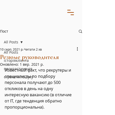
Пост
All Posts
10 серп. 2021 р.
Читати 2 хв
All Posts
Резюме руководителя
історіяклієнта
Оновлено:
1 вер. 2021 р.
прокрастинація
Известный факт, что рекрутеры и 
специалисты по подбору 
стратегіяпошуку
персонала получают до 500 
откликов в день на одну 
интересную вакансию (в отличие 
от IT, где тенденция обратно 
пропорциональна).