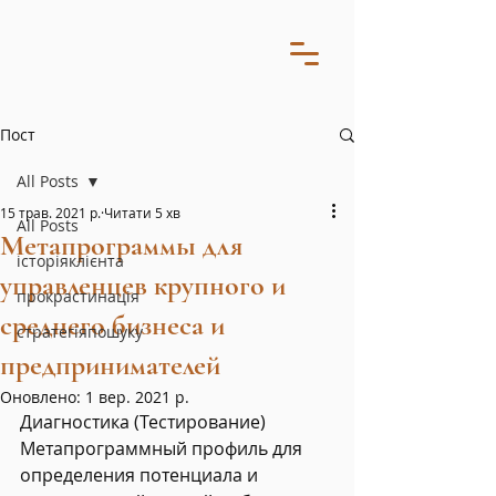
Пост
All Posts
15 трав. 2021 р.
Читати 5 хв
All Posts
Метапрограммы для
історіяклієнта
управленцев крупного и
прокрастинація
среднего бизнеса и
стратегіяпошуку
предпринимателей
Оновлено:
1 вер. 2021 р.
Диагностика (Тестирование) 
Метапрограммный профиль для 
определения потенциала и 